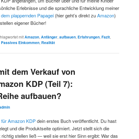
 KDP angefangen, um Bücher über und für meine Kinder
rsönliche Erlebnisse und die sprachliche Entwicklung meiner
, dem plappernden Papagei
(hier geht’s direkt zu
Amazon
)
stellen eigener Bücher!
hlagwortet mit
Amazon
,
Anfänger
,
aufbauen
,
Erfahrungen
,
Fazit
,
,
Passives Einkommen
,
Realität
mit dem Verkauf von
azon KDP (Teil 7):
 Reihe aufbauen?
admin
g für Amazon KDP
dein erstes Buch veröffentlicht. Du hast
legt und die Produktseite optimiert. Jetzt stellt sich die
 richtig stellen ließ — weil sie erst hier Sinn ergibt: War das