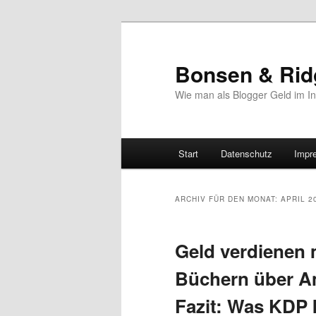
Bonsen & Rid
Wie man als Blogger Geld im In
Hauptmenü
Start
Datenschutz
Impr
Zum
Zum
Inhalt
sekundären
ARCHIV FÜR DEN MONAT:
APRIL 2
wechseln
Inhalt
Geld verdienen 
wechseln
Büchern über Am
Fazit: Was KDP 