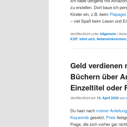
Ich habe übrigens mit Amazon
zu erstellen. Dort baue ich pe
Kinder ein, z.B. beim
Plapagei
– viel Spaß beim Lesen und Er
Veröffentlicht unter
Allgemein
|
Versc
KDP
,
lohnt sich
,
Nebeneinkommen
Geld verdienen 
Büchern über Am
Einzeltitel oder
Veröffentlicht am
14. April 2026
von
Du hast nach
meiner Anleitun
Keywords
gesetzt,
Preis
festge
Frage, die sich vorher gar nicht