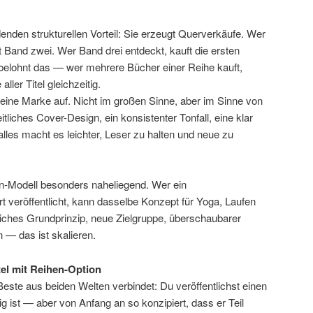
enden strukturellen Vorteil: Sie erzeugt Querverkäufe. Wer
 Band zwei. Wer Band drei entdeckt, kauft die ersten
belohnt das — wer mehrere Bücher einer Reihe kauft,
ller Titel gleichzeitig.
ine Marke auf. Nicht im großen Sinne, aber im Sinne von
tliches Cover-Design, ein konsistenter Tonfall, eine klar
lles macht es leichter, Leser zu halten und neue zu
n-Modell besonders naheliegend. Wer ein
rt veröffentlicht, kann dasselbe Konzept für Yoga, Laufen
iches Grundprinzip, neue Zielgruppe, überschaubarer
 — das ist skalieren.
itel mit Reihen-Option
Beste aus beiden Welten verbindet: Du veröffentlichst einen
ndig ist — aber von Anfang an so konzipiert, dass er Teil