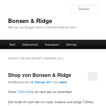
Such
Bonsen & Ridge
Wie man als Blogger Geld im Internet verdienen kann
Hauptmenü
Start
Datenschutz
Impressum
Sitemap
Zum
Zum
Inhalt
sekundären
ARCHIV FÜR DEN MONAT:
FEBRUAR 2011
wechseln
Inhalt
Shop von Bonsen & Ridge
wechseln
Veröffentlicht am
10. Februar 2011
von
admin
Unser
T-Shirt-Shop
ist nach wie vor erreichbar!
Dort findet ihr nach wie vor coole, kreative und lustige T-Shirts,