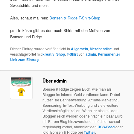
Sweatshirts und mehr.
Also, schaut mal rein:
Bonsen & Ridge T-Shirt-Shop
ps.: In kürze gibt es dort auch Shirts mit den Motiven von
Bonsen und Ridge…
Dieser Eintrag wurde veröffentlicht in
Allgemein
,
Merchandise
und
verschlagwortet mit
kreativ
,
Shop
,
T-Shirt
von
admin
.
Permanenter
Link zum Eintrag
.
Über admin
Bonsen & Ridge zeigen Euch, wie man als
Blogger im Internet Geld verdienen kann. Dabei
nutzen sie Bannerwerbung, Affiliate-Marketing,
Sponsoring, In-Text-Werbung und viele weitere
Verdienstmöglichkeiten. Wenn ihr also mit dem
Bloggen reich werden oder einfach ein paar Euro
mit Eurem Blog hinzuverdienen möchtet, schaut
regelmäßig vorbei, abonniert den
RSS-Feed
oder
folgt Bonsen & Ridge bei
Twitter
.