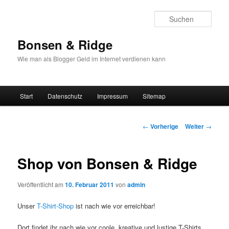
Such
Bonsen & Ridge
Wie man als Blogger Geld im Internet verdienen kann
Hauptmenü
Start
Datenschutz
Impressum
Sitemap
Zum
Inhalt
Beitrags-
←
Vorherige
Weiter
→
Navigation
wechseln
Shop von Bonsen & Ridge
Veröffentlicht am
10. Februar 2011
von
admin
Unser
T-Shirt-Shop
ist nach wie vor erreichbar!
Dort findet ihr nach wie vor coole, kreative und lustige T-Shirts,