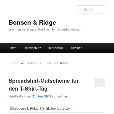
Such
Bonsen & Ridge
Wie man als Blogger Geld im Internet verdienen kann
Hauptmenü
Start
Datenschutz
Impressum
Sitemap
Zum
Zum
Inhalt
sekundären
SCHLAGWORT-ARCHIVE:
INTERNATIONAL
wechseln
Inhalt
Spreadshirt-Gutscheine für
wechseln
den T-Shirt-Tag
Veröffentlicht am
21. Juni 2011
von
admin