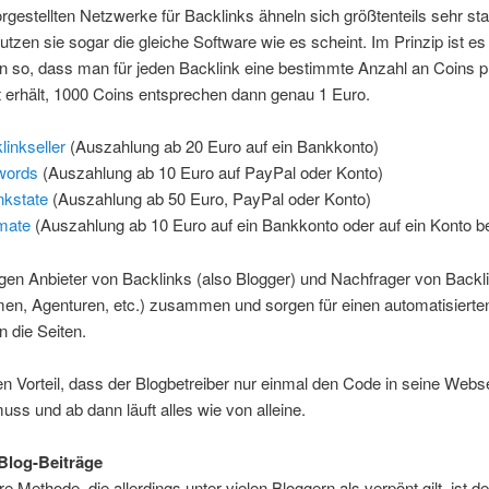
orgestellten Netzwerke für Backlinks ähneln sich größtenteils sehr sta
nutzen sie sogar die gleiche Software wie es scheint. Im Prinzip ist es
en so, dass man für jeden Backlink eine bestimmte Anzahl an Coins p
 erhält, 1000 Coins entsprechen dann genau 1 Euro.
linkseller
(Auszahlung ab 20 Euro auf ein Bankkonto)
words
(Auszahlung ab 10 Euro auf PayPal oder Konto)
nkstate
(Auszahlung ab 50 Euro, PayPal oder Konto)
mate
(Auszahlung ab 10 Euro auf ein Bankkonto oder auf ein Konto b
gen Anbieter von Backlinks (also Blogger) und Nachfrager von Backli
en, Agenturen, etc.) zusammen und sorgen für einen automatisierte
n die Seiten.
n Vorteil, dass der Blogbetreiber nur einmal den Code in seine Webs
uss und ab dann läuft alles wie von alleine.
Blog-Beiträge
re Methode, die allerdings unter vielen Bloggern als verpönt gilt, ist d