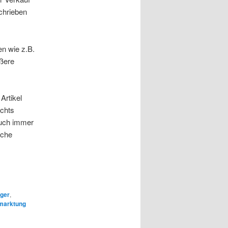
chrieben
n wie z.B.
ößere
Artikel
ichts
auch immer
lche
ger
,
marktung