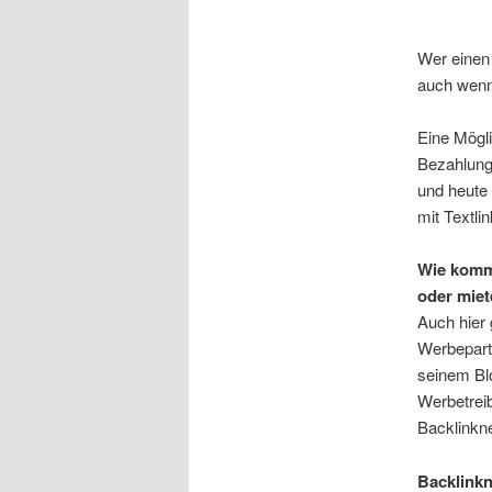
Wer einen 
auch wenn
Eine Mögli
Bezahlung 
und heute 
mit Textli
Wie kommt
oder miet
Auch hier 
Werbepart
seinem Bl
Werbetrei
Backlinkn
Backlink