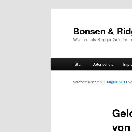
Bonsen & Rid
Wie man als Blogger Geld im In
Hauptmenü
Start
Datenschutz
Impr
Zum
Inhalt
Veröffentlicht am
29. August 2011
v
wechseln
Gel
von