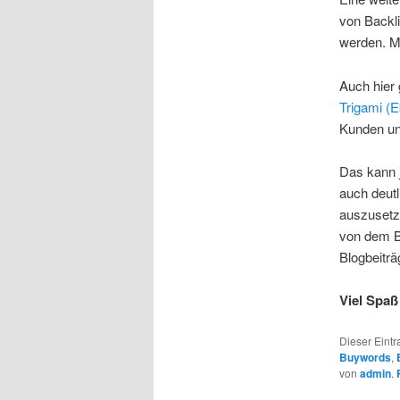
von Backli
werden. M
Auch hier 
Trigami (
Kunden un
Das kann j
auch deutl
auszusetze
von dem Bl
Blogbeiträ
Viel Spaß
Dieser Eintr
Buywords
,
von
admin
.