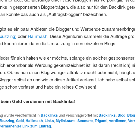
nks in gesponserten Blogbeiträgen, die also nur für den Backlink ges
an könnte das auch als „Auftragsbloggen“ bezeichnen.
gibt es ein paar Anbieter, die Blogger und Werbende zusammenbringe
Ebuzzing)
oder
Hallimash
. Diese Agenturen sammeln die Aufträge gr
d koordinieren dann die Umsetzung in den einzelnen Blogs.
eder für sich halten wie er möchte, solange ein solcher gesponserter 
ich erkennbar als Werbung gekennzeichnet ist, ist daran (rechtlich) n
n. Ob es nun einen Blog weniger attraktiv macht oder nicht, hängt 
ogger selbst ab und wie er diese Artikel verfasst. Ich habe selbst so
ge schon verfasst und habe ein reines Gewissen!
 beim Geld verdienen mit Backlinks!
ag wurde veröffentlicht in
Backlinks
und verschlagwortet mit
Backlinks
,
Blog
,
Blog
Ebuzzing
,
Geld
,
Hallimash
,
Links
,
Mylinkstate
,
Seomate
,
Trigami
,
verdienen
,
Ver
Permanenter Link zum Eintrag
.