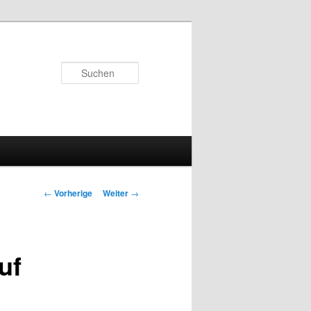
Suchen
Beitrags-
←
Vorherige
Weiter
→
Navigation
uf