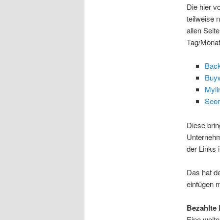
Die hier v
teilweise 
allen Seit
Tag/Monat
Back
Buy
Myli
Seo
Diese brin
Unternehm
der Links i
Das hat de
einfügen m
Bezahlte 
Eine weite