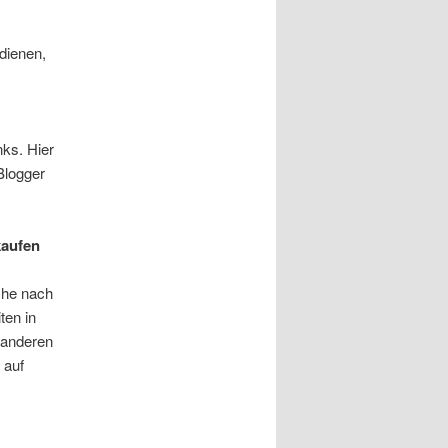
dienen,
nks. Hier
Blogger
kaufen
che nach
ten in
 anderen
 auf