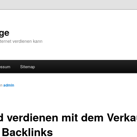
ge
ternet verdienen kann
essum
Sitemap
on
admin
d verdienen mit dem Verka
 Backlinks