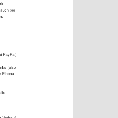
rk,
 auch bei
ro
ei PayPal)
nks (also
n Einbau
eite
er Verkauf